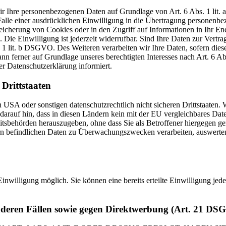
 wir Ihre personenbezogenen Daten auf Grundlage von Art. 6 Abs. 1 li
lle einer ausdrücklichen Einwilligung in die Übertragung personenbez
icherung von Cookies oder in den Zugriff auf Informationen in Ihr Endge
Die Einwilligung ist jederzeit widerrufbar. Sind Ihre Daten zur Vert
. 1 lit. b DSGVO. Des Weiteren verarbeiten wir Ihre Daten, sofern diese 
 ferner auf Grundlage unseres berechtigten Interesses nach Art. 6 Abs
r Datenschutzerklärung informiert.
Drittstaaten
USA oder sonstigen datenschutzrechtlich nicht sicheren Drittstaaten. 
n darauf hin, dass in diesen Ländern kein mit der EU vergleichbares Da
tsbehörden herauszugeben, ohne dass Sie als Betroffener hiergegen ger
n befindlichen Daten zu Überwachungszwecken verarbeiten, auswerten 
inwilligung möglich. Sie können eine bereits erteilte Einwilligung jed
nderen Fällen sowie gegen Direktwerbung (Art. 21 DS