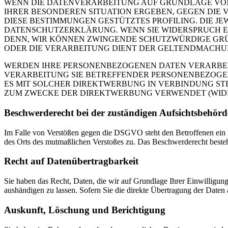
WENN DIE DATENVERARBEITUNG AUF GRUNDLAGE VON ART
IHRER BESONDEREN SITUATION ERGEBEN, GEGEN DIE 
DIESE BESTIMMUNGEN GESTÜTZTES PROFILING. DIE J
DATENSCHUTZERKLÄRUNG. WENN SIE WIDERSPRUCH EI
DENN, WIR KÖNNEN ZWINGENDE SCHUTZWÜRDIGE GRÜN
ODER DIE VERARBEITUNG DIENT DER GELTENDMACHUN
WERDEN IHRE PERSONENBEZOGENEN DATEN VERARBEITE
VERARBEITUNG SIE BETREFFENDER PERSONENBEZOGEN
ES MIT SOLCHER DIREKTWERBUNG IN VERBINDUNG ST
ZUM ZWECKE DER DIREKTWERBUNG VERWENDET (WIDERS
Beschwerde­recht bei der zuständigen Aufsichts­behörd
Im Falle von Verstößen gegen die DSGVO steht den Betroffenen ein Be
des Orts des mutmaßlichen Verstoßes zu. Das Beschwerderecht besteht
Recht auf Daten­übertrag­barkeit
Sie haben das Recht, Daten, die wir auf Grundlage Ihrer Einwilligung 
aushändigen zu lassen. Sofern Sie die direkte Übertragung der Daten a
Auskunft, Löschung und Berichtigung