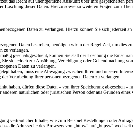
zeit das Recht auf unentgeltliche Auskunft über Ihre gespeicherten 
der Löschung dieser Daten. Hierzu sowie zu weiteren Fragen zum Them
onenbezogenen Daten zu verlangen. Hierzu können Sie sich jederzeit a
ezogenen Daten bestreiten, benötigen wir in der Regel Zeit, um dies z
n zu verlangen.
mäßig geschah/geschieht, können Sie statt der Löschung die Einschrän
Sie sie jedoch zur Ausübung, Verteidigung oder Geltendmachung von R
ezogenen Daten zu verlangen.
legt haben, muss eine Abwägung zwischen Ihren und unseren Interess
g der Verarbeitung Ihrer personenbezogenen Daten zu verlangen.
änkt haben, dürfen diese Daten – von ihrer Speicherung abgesehen – n
anderen natürlichen oder juristischen Person oder aus Gründen eines w
ung vertraulicher Inhalte, wie zum Beispiel Bestellungen oder Anfrage
dass die Adresszeile des Browsers von „http://“ auf „https://“ wechsel