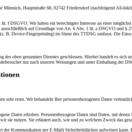
nnich, Hauptstraße 68, 02742 Friedersdorf (nachfolgend All-Inkl). 
lit. f DSGVO. Wir haben ein berechtigtes Interesse an einer möglichst 
ng ausschließlich auf Grundlage von Art. 6 Abs. 1 lit. a DSGVO und §
(z. B. Device-Fingerprinting) im Sinne des TTDSG umfasst. Die Einwill
 des oben genannten Dienstes geschlossen. Hierbei handelt es sich um
bsitebesucher nur nach unseren Weisungen und unter Einhaltung der D
ationen
ten sehr ernst. Wir behandeln Ihre personenbezogenen Daten vertrauli
ene Daten erhoben. Personenbezogene Daten sind Daten, mit denen Sie
wir sie nutzen. Sie erläutert auch, wie und zu welchem Zweck das gesc
bei der Kommunikation per E-Mail) Sicherheitslücken aufweisen kann. E