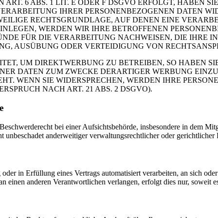
. 6 ABS. 1 LIT. E ODER F DSGVO ERFOLGT, HABEN SIE
VERARBEITUNG IHRER PERSONENBEZOGENEN DATEN WIDE
EWEILIGE RECHTSGRUNDLAGE, AUF DENEN EINE VERARBE
NLEGEN, WERDEN WIR IHRE BETROFFENEN PERSONENBE
DE FÜR DIE VERARBEITUNG NACHWEISEN, DIE IHRE IN
G, AUSÜBUNG ODER VERTEIDIGUNG VON RECHTSANSPRÜC
T, UM DIREKTWERBUNG ZU BETREIBEN, SO HABEN SIE
ER DATEN ZUM ZWECKE DERARTIGER WERBUNG EINZULEG
EHT. WENN SIE WIDERSPRECHEN, WERDEN IHRE PERSO
PRUCH NACH ART. 21 ABS. 2 DSGVO).
e
schwerderecht bei einer Aufsichtsbehörde, insbesondere in dem Mitgli
 unbeschadet anderweitiger verwaltungsrechtlicher oder gerichtlicher 
oder in Erfüllung eines Vertrags automatisiert verarbeiten, an sich od
n einen anderen Verantwortlichen verlangen, erfolgt dies nur, soweit e