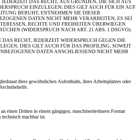
 JEDERZEIT DAS RECHT, AUS GRÜNDEN, DIE SICH AUS
RSPRUCH EINZULEGEN; DIES GILT AUCH FÜR EIN AUF
ITUNG BERUHT, ENTNEHMEN SIE DIESER
ZOGENEN DATEN NICHT MEHR VERARBEITEN, ES SEI
TERESSEN, RECHTE UND FREIHEITEN ÜBERWIEGEN
HEN (WIDERSPRUCH NACH ART. 21 ABS. 1 DSGVO).
 DAS RECHT, JEDERZEIT WIDERSPRUCH GEGEN DIE
EN; DIES GILT AUCH FÜR DAS PROFILING, SOWEIT
NENBEZOGENEN DATEN ANSCHLIESSEND NICHT MEHR
edstaat ihres gewöhnlichen Aufenthalts, ihres Arbeitsplatzes oder
Rechtsbehelfe.
er an einen Dritten in einem gängigen, maschinenlesbaren Format
s technisch machbar ist.