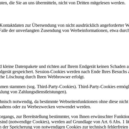
en, die Sie an uns übermitteln, nicht von Dritten mitgelesen werden.
Kontaktdaten zur Übersendung von nicht ausdrücklich angeforderter W
 im Falle der unverlangten Zusendung von Werbeinformationen, etwa dur
d kleine Datenpakete und richten auf Ihrem Endgerät keinen Schaden a
dgerät gespeichert. Session-Cookies werden nach Ende Ihres Besuchs 
ische Löschung durch Ihren Webbrowser erfolgt.
ehmen stammen (sog. Third-Party-Cookies). Third-Party-Cookies ermögl
lung von Zahlungsdienstleistungen).
hnisch notwendig, da bestimmte Webseitenfunktionen ohne diese nicht 
haltens oder zu Werbezwecken verwendet werden.
gangs, zur Bereitstellung bestimmter, von Ihnen erwünschter Funktion
sind (notwendige Cookies), werden auf Grundlage von Art. 6 Abs. 1 l
an der Speicherung von notwendigen Cookies zur technisch fehlerfreien u